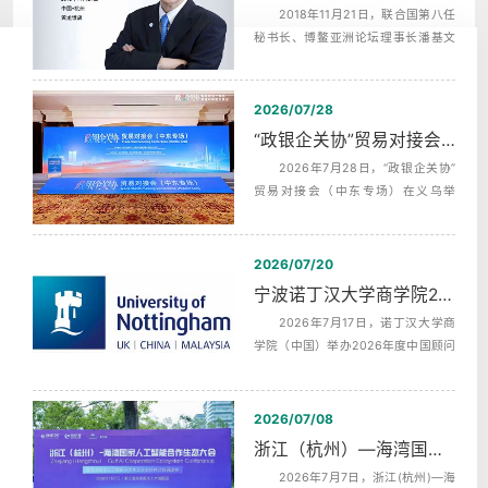
2018年11月21日，联合国第八任
秘书长、博鳌亚洲论坛理事长潘基文
（Ban Ki-moon），埃及前总理，沙拉
夫...
2026/07/28
“政银企关协”贸易对接会（中东专场）中英文同声传译翻译
2026年7月28日，“政银企关协”
贸易对接会（中东专场）在义乌举
行，杭州中译翻译有限公司为本次活
动提供...
2026/07/20
宁波诺丁汉大学商学院2026年度中国顾问委员会第二次会议同声传译
2026年7月17日，诺丁汉大学商
学院（中国）举办2026年度中国顾问
委员会第二次全体会议，活动全天分
为上午...
2026/07/08
浙江（杭州）—海湾国家人工智能合作生态发布会AI机器英语同传
2026年7月7日，浙江(杭州)—海