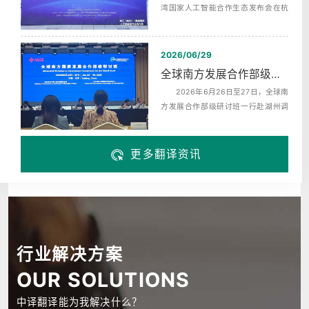
湾国家人工智能合作生态发布会在杭
州未来科技城海创园举办，同期启动‌
了...
2026/06/29
全球南方发展合作部级研讨班赴湖州调研翻译服务
2026年6月26日至27日，全球南
方发展合作部级研讨班一行赴湖州调
研，来自巴西、布隆迪、中非、科摩
罗、埃...
更多翻译资讯
行业解决方案
OUR SOLUTIONS
中译翻译能为我解决什么？