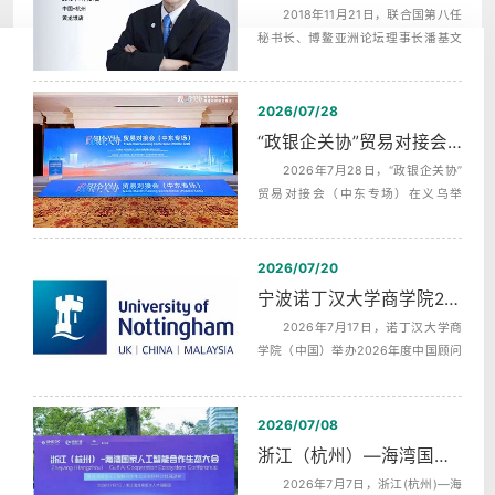
2018年11月21日，联合国第八任
秘书长、博鳌亚洲论坛理事长潘基文
（Ban Ki-moon），埃及前总理，沙拉
夫...
2026/07/28
“政银企关协”贸易对接会（中东专场）中英文同声传译翻译
2026年7月28日，“政银企关协”
贸易对接会（中东专场）在义乌举
行，杭州中译翻译有限公司为本次活
动提供...
2026/07/20
宁波诺丁汉大学商学院2026年度中国顾问委员会第二次会议同声传译
2026年7月17日，诺丁汉大学商
学院（中国）举办2026年度中国顾问
委员会第二次全体会议，活动全天分
为上午...
2026/07/08
浙江（杭州）—海湾国家人工智能合作生态发布会AI机器英语同传
2026年7月7日，浙江(杭州)—海