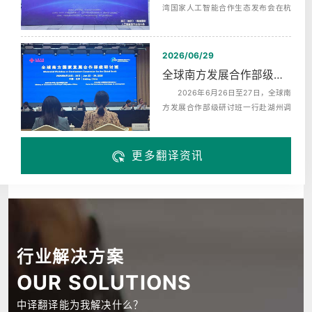
湾国家人工智能合作生态发布会在杭
州未来科技城海创园举办，同期启动‌
了...
2026/06/29
全球南方发展合作部级研讨班赴湖州调研翻译服务
2026年6月26日至27日，全球南
方发展合作部级研讨班一行赴湖州调
研，来自巴西、布隆迪、中非、科摩
罗、埃...
更多翻译资讯
行业解决方案
OUR SOLUTIONS
中译翻译能为我解决什么？