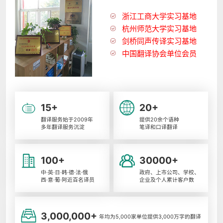
浙江工商大学实习基地
杭州师范大学实习基地
剑桥同声传译实习基地
中国翻译协会单位会员
15+
20+
翻译服务始于2009年
提供20余个语种
多年翻译服务沉淀
笔译和口译翻译
100+
30000+
中·英·日·韩·德·法·俄
政府、上市公司、学校、
西·意·葡·阿近百名译员
企业及个人累计客户数
3,000,000+
年均为5,000家单位提供3,000万字的翻译