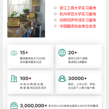
浙江工商大学实习基地
杭州师范大学实习基地
剑桥同声传译实习基地
中国翻译协会单位会员
15+
20+
翻译服务始于2009年
提供20余个语种
多年翻译服务沉淀
笔译和口译翻译
100+
30000+
中·英·日·韩·德·法·俄
政府、上市公司、学校、
西·意·葡·阿近百名译员
企业及个人累计客户数
3,000,000+
年均为5,000家单位提供3,000万字的翻译