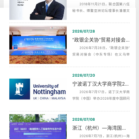
2018年11月21日，联合国第八任
秘书长、博鳌亚洲论坛理事长潘基文
（Ban Ki-moon），埃及前总理，沙拉
夫...
2026/07/28
“政银企关协”贸易对接会（中东专场）中英文同声传译翻译
2026年7月28日，“政银企关协”
贸易对接会（中东专场）在义乌举
行，杭州中译翻译有限公司为本次活
动提供...
2026/07/20
宁波诺丁汉大学商学院2026年度中国顾问委员会第二次会议同声传译
2026年7月17日，诺丁汉大学商
学院（中国）举办2026年度中国顾问
委员会第二次全体会议，活动全天分
为上午...
2026/07/08
浙江（杭州）—海湾国家人工智能合作生态发布会AI机器英语同传
2026年7月7日，浙江(杭州)—海