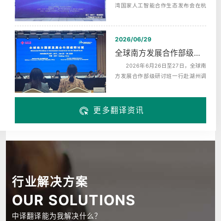
湾国家人工智能合作生态发布会在杭
州未来科技城海创园举办，同期启动‌
了...
2026/06/29
全球南方发展合作部级研讨班赴湖州调研翻译服务
2026年6月26日至27日，全球南
方发展合作部级研讨班一行赴湖州调
研，来自巴西、布隆迪、中非、科摩
罗、埃...
更多翻译资讯
行业解决方案
OUR SOLUTIONS
中译翻译能为我解决什么？