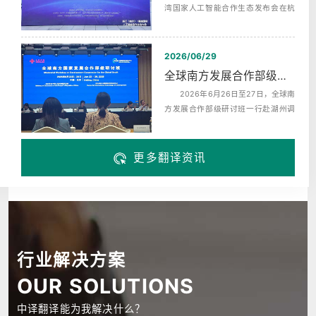
湾国家人工智能合作生态发布会在杭
州未来科技城海创园举办，同期启动‌
了...
2026/06/29
全球南方发展合作部级研讨班赴湖州调研翻译服务
2026年6月26日至27日，全球南
方发展合作部级研讨班一行赴湖州调
研，来自巴西、布隆迪、中非、科摩
罗、埃...
更多翻译资讯
行业解决方案
OUR SOLUTIONS
中译翻译能为我解决什么？