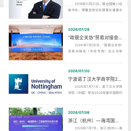
2018年11月21日，联合国第八任
秘书长、博鳌亚洲论坛理事长潘基文
（Ban Ki-moon），埃及前总理，沙拉
夫...
2026/07/28
“政银企关协”贸易对接会（中东专场）中英文同声传译翻译
2026年7月28日，“政银企关协”
贸易对接会（中东专场）在义乌举
行，杭州中译翻译有限公司为本次活
动提供...
2026/07/20
宁波诺丁汉大学商学院2026年度中国顾问委员会第二次会议同声传译
2026年7月17日，诺丁汉大学商
学院（中国）举办2026年度中国顾问
委员会第二次全体会议，活动全天分
为上午...
2026/07/08
浙江（杭州）—海湾国家人工智能合作生态发布会AI机器英语同传
2026年7月7日，浙江(杭州)—海