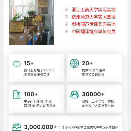
浙江工商大学实习基地
杭州师范大学实习基地
剑桥同声传译实习基地
中国翻译协会单位会员
15+
20+
翻译服务始于2009年
提供20余个语种
多年翻译服务沉淀
笔译和口译翻译
100+
30000+
中·英·日·韩·德·法·俄
政府、上市公司、学校、
西·意·葡·阿近百名译员
企业及个人累计客户数
3,000,000+
年均为5,000家单位提供3,000万字的翻译