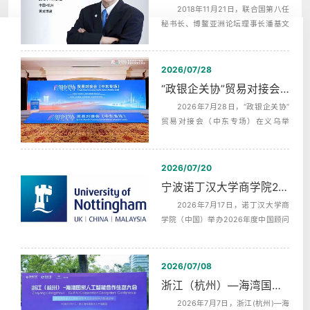
2018年11月21日，联合国第八任
秘书长、博鳌亚洲论坛理事长潘基文
（Ban Ki-moon），埃及前总理，沙拉
夫...
2026/07/28
“政银企关协”贸易对接会（中东专场）中英文同声传译翻译
2026年7月28日，“政银企关协”
贸易对接会（中东专场）在义乌举
行，杭州中译翻译有限公司为本次活
动提供...
2026/07/20
宁波诺丁汉大学商学院2026年度中国顾问委员会第二次会议同声传译
2026年7月17日，诺丁汉大学商
学院（中国）举办2026年度中国顾问
委员会第二次全体会议，活动全天分
为上午...
2026/07/08
浙江（杭州）—海湾国家人工智能合作生态发布会AI机器英语同传
2026年7月7日，浙江(杭州)—海