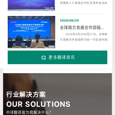
湾国家人工智能合作生态发布会在杭
州未来科技城海创园举办，同期启动‌
了...
2026/06/29
全球南方发展合作部级研讨班赴湖州调研翻译服务
2026年6月26日至27日，全球南
方发展合作部级研讨班一行赴湖州调
研，来自巴西、布隆迪、中非、科摩
罗、埃...
更多翻译资讯
行业解决方案
OUR SOLUTIONS
中译翻译能为我解决什么？