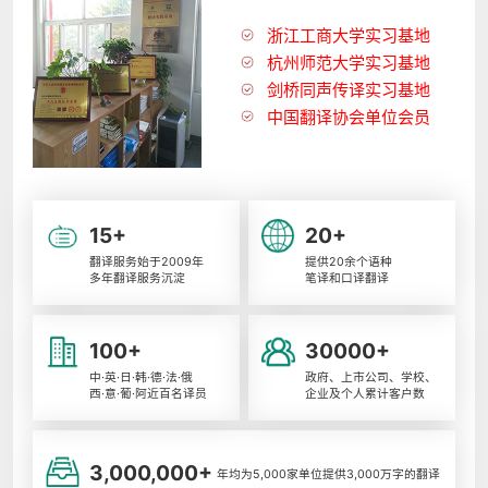
浙江工商大学实习基地
杭州师范大学实习基地
剑桥同声传译实习基地
中国翻译协会单位会员
15+
20+
翻译服务始于2009年
提供20余个语种
多年翻译服务沉淀
笔译和口译翻译
100+
30000+
中·英·日·韩·德·法·俄
政府、上市公司、学校、
西·意·葡·阿近百名译员
企业及个人累计客户数
3,000,000+
年均为5,000家单位提供3,000万字的翻译