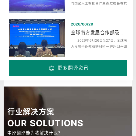
湾国家人工智能合作生态发布会在杭
州未来科技城海创园举办，同期启动‌
了...
2026/06/29
全球南方发展合作部级研讨班赴湖州调研翻译服务
2026年6月26日至27日，全球南
方发展合作部级研讨班一行赴湖州调
研，来自巴西、布隆迪、中非、科摩
罗、埃...
更多翻译资讯
行业解决方案
OUR SOLUTIONS
中译翻译能为我解决什么？