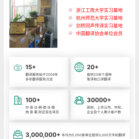
浙江工商大学实习基地
杭州师范大学实习基地
剑桥同声传译实习基地
中国翻译协会单位会员
15+
20+
翻译服务始于2009年
提供20余个语种
多年翻译服务沉淀
笔译和口译翻译
100+
30000+
中·英·日·韩·德·法·俄
政府、上市公司、学校、
西·意·葡·阿近百名译员
企业及个人累计客户数
3,000,000+
年均为5,000家单位提供3,000万字的翻译