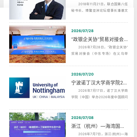
2018年11月21日，联合国第八任
秘书长、博鳌亚洲论坛理事长潘基文
（Ban Ki-moon），埃及前总理，沙拉
夫...
2026/07/28
“政银企关协”贸易对接会（中东专场）中英文同声传译翻译
2026年7月28日，“政银企关协”
贸易对接会（中东专场）在义乌举
行，杭州中译翻译有限公司为本次活
动提供...
2026/07/20
宁波诺丁汉大学商学院2026年度中国顾问委员会第二次会议同声传译
2026年7月17日，诺丁汉大学商
学院（中国）举办2026年度中国顾问
委员会第二次全体会议，活动全天分
为上午...
2026/07/08
浙江（杭州）—海湾国家人工智能合作生态发布会AI机器英语同传
2026年7月7日，浙江(杭州)—海