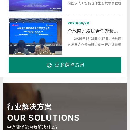
湾国家人工智能合作生态发布会在杭
州未来科技城海创园举办，同期启动‌
了...
2026/06/29
全球南方发展合作部级研讨班赴湖州调研翻译服务
2026年6月26日至27日，全球南
方发展合作部级研讨班一行赴湖州调
研，来自巴西、布隆迪、中非、科摩
罗、埃...
更多翻译资讯
行业解决方案
OUR SOLUTIONS
中译翻译能为我解决什么？