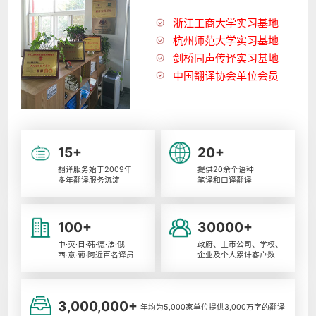
浙江工商大学实习基地
杭州师范大学实习基地
剑桥同声传译实习基地
中国翻译协会单位会员
15+
20+
翻译服务始于2009年
提供20余个语种
多年翻译服务沉淀
笔译和口译翻译
100+
30000+
中·英·日·韩·德·法·俄
政府、上市公司、学校、
西·意·葡·阿近百名译员
企业及个人累计客户数
3,000,000+
年均为5,000家单位提供3,000万字的翻译