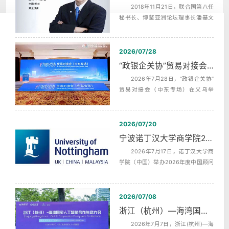
2018年11月21日，联合国第八任
秘书长、博鳌亚洲论坛理事长潘基文
（Ban Ki-moon），埃及前总理，沙拉
夫...
2026/07/28
“政银企关协”贸易对接会（中东专场）中英文同声传译翻译
2026年7月28日，“政银企关协”
贸易对接会（中东专场）在义乌举
行，杭州中译翻译有限公司为本次活
动提供...
2026/07/20
宁波诺丁汉大学商学院2026年度中国顾问委员会第二次会议同声传译
2026年7月17日，诺丁汉大学商
学院（中国）举办2026年度中国顾问
委员会第二次全体会议，活动全天分
为上午...
2026/07/08
浙江（杭州）—海湾国家人工智能合作生态发布会AI机器英语同传
2026年7月7日，浙江(杭州)—海