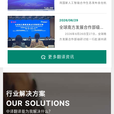
湾国家人工智能合作生态发布会在杭
州未来科技城海创园举办，同期启动‌
了...
2026/06/29
全球南方发展合作部级研讨班赴湖州调研翻译服务
2026年6月26日至27日，全球南
方发展合作部级研讨班一行赴湖州调
研，来自巴西、布隆迪、中非、科摩
罗、埃...
更多翻译资讯
行业解决方案
OUR SOLUTIONS
中译翻译能为我解决什么？