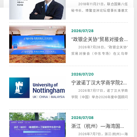
2018年11月21日，联合国第八任
秘书长、博鳌亚洲论坛理事长潘基文
（Ban Ki-moon），埃及前总理，沙拉
夫...
2026/07/28
“政银企关协”贸易对接会（中东专场）中英文同声传译翻译
2026年7月28日，“政银企关协”
贸易对接会（中东专场）在义乌举
行，杭州中译翻译有限公司为本次活
动提供...
2026/07/20
宁波诺丁汉大学商学院2026年度中国顾问委员会第二次会议同声传译
2026年7月17日，诺丁汉大学商
学院（中国）举办2026年度中国顾问
委员会第二次全体会议，活动全天分
为上午...
2026/07/08
浙江（杭州）—海湾国家人工智能合作生态发布会AI机器英语同传
2026年7月7日，浙江(杭州)—海