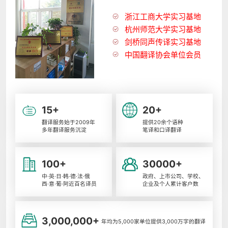
浙江工商大学实习基地
杭州师范大学实习基地
剑桥同声传译实习基地
中国翻译协会单位会员
15+
20+
翻译服务始于2009年
提供20余个语种
多年翻译服务沉淀
笔译和口译翻译
100+
30000+
中·英·日·韩·德·法·俄
政府、上市公司、学校、
西·意·葡·阿近百名译员
企业及个人累计客户数
3,000,000+
年均为5,000家单位提供3,000万字的翻译