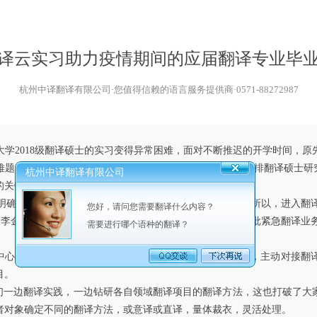
译云实习助力疫情期间的应届翻译专业毕
杭州中译翻译有限公司·您值得信赖的语言服务提供商·0571-88272987
大学
2018级翻译硕士的实习变得异常困难，面对不断推迟的开学时间，
难题，武汉科技大学外国语学院积极联系实习基地公司，安排翻译硕士研究
杭州中译翻译有限公司
的关键一环。
，强调培养学生独立承担专业领域翻译工作的能力。“所以，进入翻
您好，请问您需要翻译什么内容？
长李金云说。同时，学院了解到疫情期间，翻译公司也有一批紧急翻译业
需要进行哪个语种的翻译？
心根据学生的专业特长和兴趣，迅速组建了4个翻译团队，主动对接翻
目。
一边翻译实践，一边钻研各自领域翻译项目的翻译方法，这也打破了大
者对象确定不同的翻译方法，或意译或直译，量体裁衣，灵活处理。