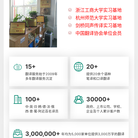
浙江工商大学实习基地
杭州师范大学实习基地
剑桥同声传译实习基地
中国翻译协会单位会员
15+
20+
翻译服务始于2009年
提供20余个语种
多年翻译服务沉淀
笔译和口译翻译
100+
30000+
中·英·日·韩·德·法·俄
政府、上市公司、学校、
西·意·葡·阿近百名译员
企业及个人累计客户数
3,000,000+
年均为5,000家单位提供3,000万字的翻译