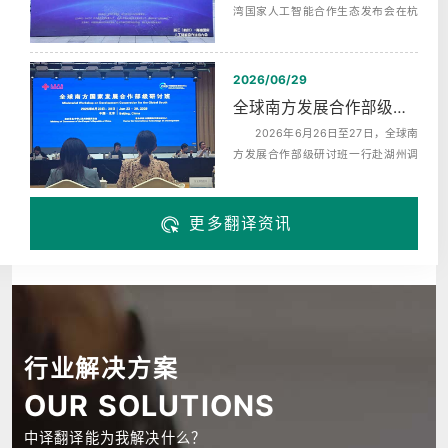
湾国家人工智能合作生态发布会在杭
州未来科技城海创园举办，同期启动‌
了...
2026/06/29
全球南方发展合作部级研讨班赴湖州调研翻译服务
2026年6月26日至27日，全球南
方发展合作部级研讨班一行赴湖州调
研，来自巴西、布隆迪、中非、科摩
罗、埃...
更多翻译资讯
行业解决方案
OUR SOLUTIONS
中译翻译能为我解决什么？