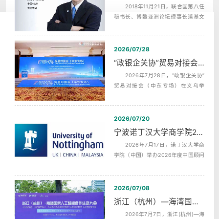
2018年11月21日，联合国第八任
秘书长、博鳌亚洲论坛理事长潘基文
（Ban Ki-moon），埃及前总理，沙拉
夫...
2026/07/28
“政银企关协”贸易对接会（中东专场）中英文同声传译翻译
2026年7月28日，“政银企关协”
贸易对接会（中东专场）在义乌举
行，杭州中译翻译有限公司为本次活
动提供...
2026/07/20
宁波诺丁汉大学商学院2026年度中国顾问委员会第二次会议同声传译
2026年7月17日，诺丁汉大学商
学院（中国）举办2026年度中国顾问
委员会第二次全体会议，活动全天分
为上午...
2026/07/08
浙江（杭州）—海湾国家人工智能合作生态发布会AI机器英语同传
2026年7月7日，浙江(杭州)—海