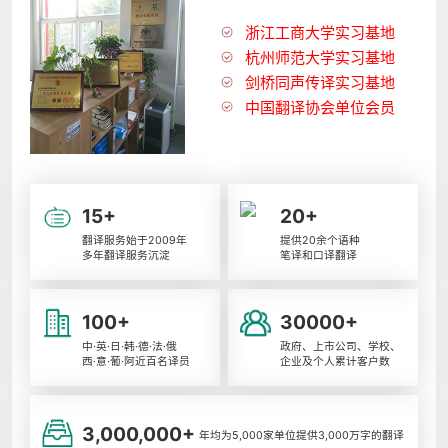
浙江工商大学实习基地
杭州师范大学实习基地
剑桥同声传译实习基地
中国翻译协会单位会员
15+
20+
翻译服务始于2009年
提供20余个语种
多年翻译服务沉淀
笔译和口译翻译
100+
30000+
中·英·日·韩·德·法·俄
政府、上市公司、学校、
西·意·葡·阿近百名译员
企业及个人累计客户数
3,000,000+
年均为5,000家单位提供3,000万字的翻译