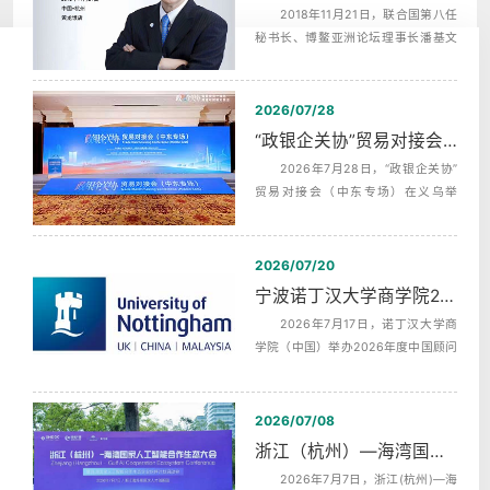
2018年11月21日，联合国第八任
秘书长、博鳌亚洲论坛理事长潘基文
（Ban Ki-moon），埃及前总理，沙拉
夫...
2026/07/28
“政银企关协”贸易对接会（中东专场）中英文同声传译翻译
2026年7月28日，“政银企关协”
贸易对接会（中东专场）在义乌举
行，杭州中译翻译有限公司为本次活
动提供...
2026/07/20
宁波诺丁汉大学商学院2026年度中国顾问委员会第二次会议同声传译
2026年7月17日，诺丁汉大学商
学院（中国）举办2026年度中国顾问
委员会第二次全体会议，活动全天分
为上午...
2026/07/08
浙江（杭州）—海湾国家人工智能合作生态发布会AI机器英语同传
2026年7月7日，浙江(杭州)—海