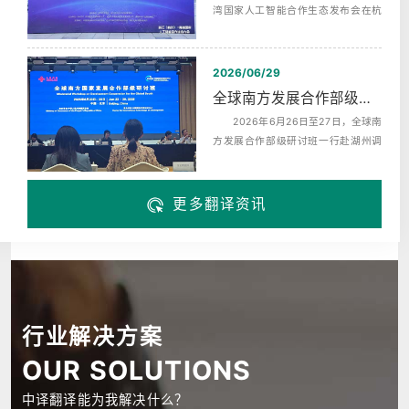
湾国家人工智能合作生态发布会在杭
州未来科技城海创园举办，同期启动‌
了...
2026/06/29
全球南方发展合作部级研讨班赴湖州调研翻译服务
2026年6月26日至27日，全球南
方发展合作部级研讨班一行赴湖州调
研，来自巴西、布隆迪、中非、科摩
罗、埃...
更多翻译资讯
行业解决方案
OUR SOLUTIONS
中译翻译能为我解决什么？