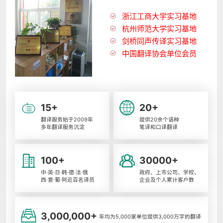
浙江工商大学实习基地
杭州师范大学实习基地
剑桥同声传译实习基地
中国翻译协会单位会员
15+
20+
翻译服务始于2009年
提供20余个语种
多年翻译服务沉淀
笔译和口译翻译
100+
30000+
中·英·日·韩·德·法·俄
政府、上市公司、学校、
西·意·葡·阿近百名译员
企业及个人累计客户数
3,000,000+
年均为5,000家单位提供3,000万字的翻译