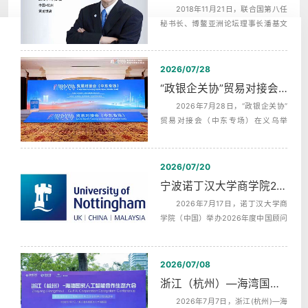
2018年11月21日，联合国第八任
秘书长、博鳌亚洲论坛理事长潘基文
（Ban Ki-moon），埃及前总理，沙拉
夫...
2026/07/28
“政银企关协”贸易对接会（中东专场）中英文同声传译翻译
2026年7月28日，“政银企关协”
贸易对接会（中东专场）在义乌举
行，杭州中译翻译有限公司为本次活
动提供...
2026/07/20
宁波诺丁汉大学商学院2026年度中国顾问委员会第二次会议同声传译
2026年7月17日，诺丁汉大学商
学院（中国）举办2026年度中国顾问
委员会第二次全体会议，活动全天分
为上午...
2026/07/08
浙江（杭州）—海湾国家人工智能合作生态发布会AI机器英语同传
2026年7月7日，浙江(杭州)—海