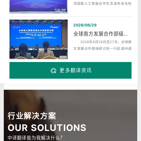
湾国家人工智能合作生态发布会在杭
州未来科技城海创园举办，同期启动‌
了...
2026/06/29
全球南方发展合作部级研讨班赴湖州调研翻译服务
2026年6月26日至27日，全球南
方发展合作部级研讨班一行赴湖州调
研，来自巴西、布隆迪、中非、科摩
罗、埃...
更多翻译资讯
行业解决方案
OUR SOLUTIONS
中译翻译能为我解决什么？